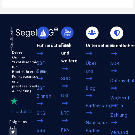
®
SegelnAG
Funk
Führerscheine
Unternehmen
Rechtliche
Deine
und
Online-
weitere
Yachtakademie
SBF
Über
AGB
für
See
uns
Bootsführerscheine,
Funkzeugnisse
SRC
Datenschut
und
preofessionelle
SBF
Blog
Ausbildung.
UBI
Binnen
Widerruf
Partnerprogramm
Trustpilot
LRC
SKS
Zahlung
Folge uns
Nautische
auf
T
F
Y
I
V
FKN
SSS
Partner
Versand
w
a
o
n
i