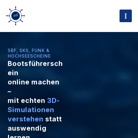
Zum
Inhalt
springen
SBF, SKS, FUNK &
HOCHSEESCHEINE
Bootsführersch
ein
online machen
–
mit echten
3D-
Simulationen
verstehen
statt
auswendig
lernen.