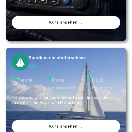
Kurs ansehen →
Sportküstenschifferschein
SKS
Theorie
Praxis
Bis 12
online
europaweit
Seemeilen
Für sicheren Charter und erweiterte Kenntnisse in der
Küstenfahrt für Segel- und Motorboot.
Kurs ansehen →