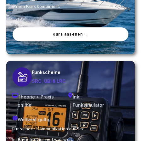
einem Kurs kombiniert.
Kurs ansehen →
Funkscheine
SRC, UBI & LRC
Theorie + Praxis
Inkl.
online
Funksimulator
Weltweit gültig
Für sichere Kommunikation auf See,
im Binnenrevier und weltweit.