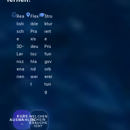
Rea
Flex
Stru
listi
ible
ktur
sch
Pra
iert
e
xis
e
3D-
deu
Prü
Ler
tsc
fun
nsz
hla
gsv
ena
nd
orb
rien
wei
erei
t
tun
g
KURS
WELCHEN
AUSWÄHLEN
SCHEIN
BRAUCHE
→
ICH?